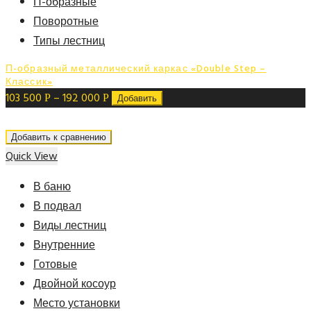
П-образные
Поворотные
Типы лестниц
П-образный металлический каркас «Double Step –
Классик»
103 500
–
192 000
Р
Р
Добавить
Добавить к сравнению
Quick View
В баню
В подвал
Виды лестниц
Внутренние
Готовые
Двойной косоур
Место установки