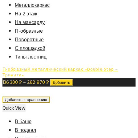
Металлокаркас
На 2 этаж
На мансарду
П-образные
Поворотные
С площадкой
Типы лестниц
П-образный металлический каркас «Double Step –
Тринити»
136 300
–
282 870
Р
Р
Добавить
Добавить к сравнению
Quick View
В баню
В подвал