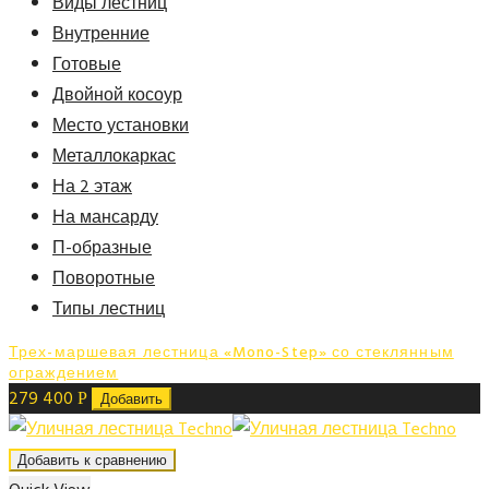
Виды лестниц
Внутренние
Готовые
Двойной косоур
Место установки
Металлокаркас
На 2 этаж
На мансарду
П-образные
Поворотные
Типы лестниц
Трех-маршевая лестница «Mono-Step» со стеклянным
ограждением
279 400
Р
Добавить
Добавить к сравнению