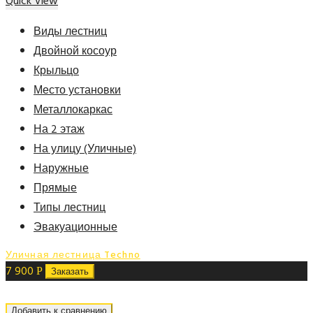
Quick View
Виды лестниц
Двойной косоур
Крыльцо
Место установки
Металлокаркас
На 2 этаж
На улицу (Уличные)
Наружные
Прямые
Типы лестниц
Эвакуационные
Уличная лестница Techno
7 900
Р
Заказать
Добавить к сравнению