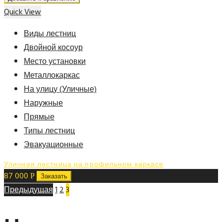
Quick View
Виды лестниц
Двойной косоур
Место установки
Металлокаркас
На улицу (Уличные)
Наружные
Прямые
Типы лестниц
Эвакуационные
Уличная лестница на профильном каркасе
87 000
Р
Заказать
Предыдущая
1
2
3