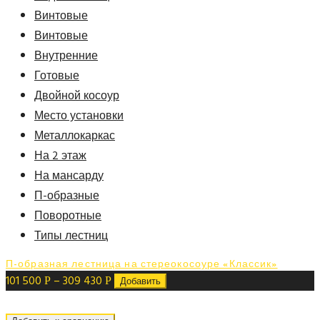
Винтовые
Винтовые
Внутренние
Готовые
Двойной косоур
Место установки
Металлокаркас
На 2 этаж
На мансарду
П-образные
Поворотные
Типы лестниц
П-образная лестница на стереокосоуре «Классик»
101 500
–
309 430
Р
Р
Добавить