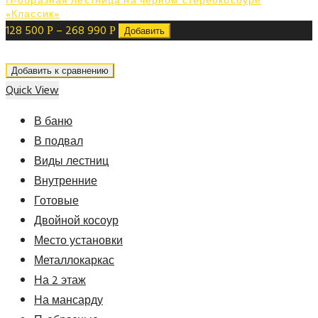
П-образная лестница на черном стереокосоуре
«Классик»
128 500
–
268 990
Р
Р
Добавить
Добавить к сравнению
Quick View
В баню
В подвал
Виды лестниц
Внутренние
Готовые
Двойной косоур
Место установки
Металлокаркас
На 2 этаж
На мансарду