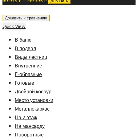
60 979
–
169 395
Р
Р
Добавить
Добавить к сравнению
Quick View
В баню
В подвал
Виды лестниц
Внутренние
Г-образные
Готовые
Двойной косоур
Место установки
Металлокаркас
На 2 этаж
На мансарду
Поворотные