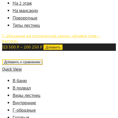
На 2 этаж
На мансарду
Поворотные
Типы лестниц
Г-образный металлический каркас «Double Step –
Кантри»
123 500
–
200 250
Р
Р
Добавить
Добавить к сравнению
Quick View
В баню
В подвал
Виды лестниц
Внутренние
Г-образные
Готовые