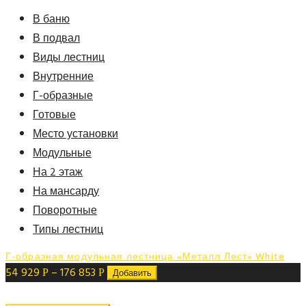
В баню
В подвал
Виды лестниц
Внутренние
Г-образные
Готовые
Место установки
Модульные
На 2 этаж
На мансарду
Поворотные
Типы лестниц
Г-образная модульная лестница «Металл Лест» White
54 929
–
176 853
Р
Р
Добавить