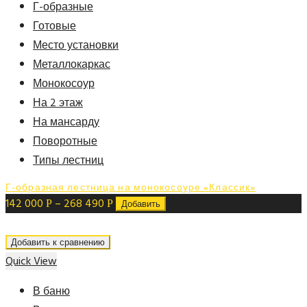
Г-образные
Готовые
Место установки
Металлокаркас
Монокосоур
На 2 этаж
На мансарду
Поворотные
Типы лестниц
Г-образная лестница на монокосоуре «Классик»
142 000
–
268 490
Р
Р
Добавить
Добавить к сравнению
Quick View
В баню