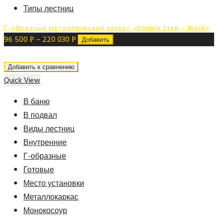
Типы лестниц
Г-образный металлический каркас «Double Step – Black»
96 500
–
220 030
Р
Р
Добавить
Добавить к сравнению
Quick View
В баню
В подвал
Виды лестниц
Внутренние
Г-образные
Готовые
Место установки
Металлокаркас
Монокосоур