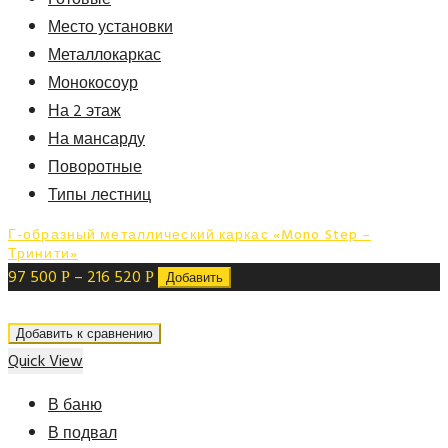
Место установки
Металлокаркас
Монокосоур
На 2 этаж
На мансарду
Поворотные
Типы лестниц
Г-образный металлический каркас «Mono Step –
Тринити»
97 500
–
216 520
Р
Р
Добавить
Добавить к сравнению
Quick View
В баню
В подвал