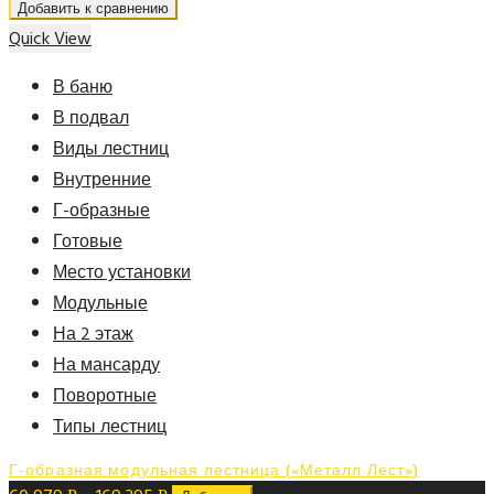
Добавить к сравнению
Quick View
В баню
В подвал
Виды лестниц
Внутренние
Г-образные
Готовые
Место установки
Модульные
На 2 этаж
На мансарду
Поворотные
Типы лестниц
Г-образная модульная лестница («Металл Лест»)