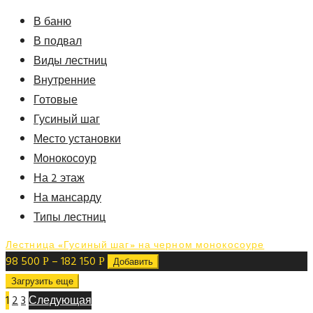
В баню
В подвал
Виды лестниц
Внутренние
Готовые
Гусиный шаг
Место установки
Монокосоур
На 2 этаж
На мансарду
Типы лестниц
Лестница «Гусиный шаг» на черном монокосоуре
98 500
–
182 150
Р
Р
Добавить
Загрузить еще
1
2
3
Следующая