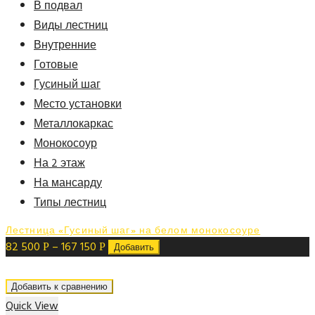
В подвал
Виды лестниц
Внутренние
Готовые
Гусиный шаг
Место установки
Металлокаркас
Монокосоур
На 2 этаж
На мансарду
Типы лестниц
Лестница «Гусиный шаг» на белом монокосоуре
82 500
–
167 150
Р
Р
Добавить
Добавить к сравнению
Quick View