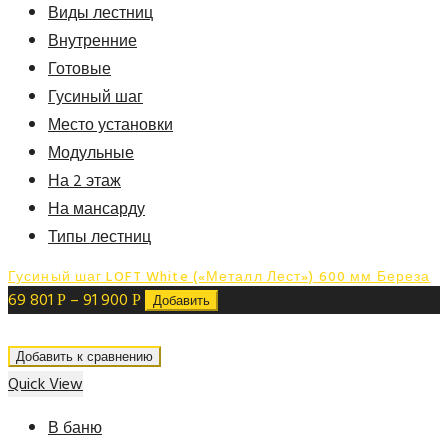
Виды лестниц
Внутренние
Готовые
Гусиный шаг
Место установки
Модульные
На 2 этаж
На мансарду
Типы лестниц
Гусиный шаг LOFT White («Металл Лест») 600 мм Береза
69 801
–
91 900
Р
Р
Добавить
Добавить к сравнению
Quick View
В баню