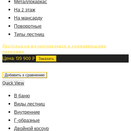
Металлокаркас
На 2 этаж
На мансарду
Поворотные
Типы лестниц
Лестница на металлокаркасе и нержавеющими
перилами
Цена:
139 900
Р
Заказать
Добавить к сравнению
Quick View
В баню
Виды лестниц
Внутренние
Г-образные
Двойной косоур