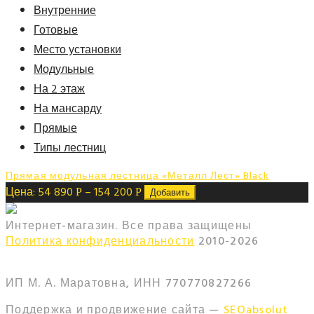
Внутренние
Готовые
Место установки
Модульные
На 2 этаж
На мансарду
Прямые
Типы лестниц
Прямая модульная лестница «Металл Лест» Black
Цена:
54 890
–
154 200
Р
Р
Добавить
Интернет-магазин. Все права защищены
Политика конфиденциальности
2010-
2026
ИП М. А. Маратовна, ИНН 770770827266
Поддержка и продвижение сайта —
SEOabsolut