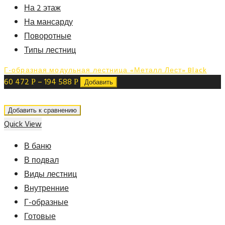
На 2 этаж
На мансарду
Поворотные
Типы лестниц
Г-образная модульная лестница «Металл Лест» Black
60 472
–
194 588
Р
Р
Добавить
Добавить к сравнению
Quick View
В баню
В подвал
Виды лестниц
Внутренние
Г-образные
Готовые