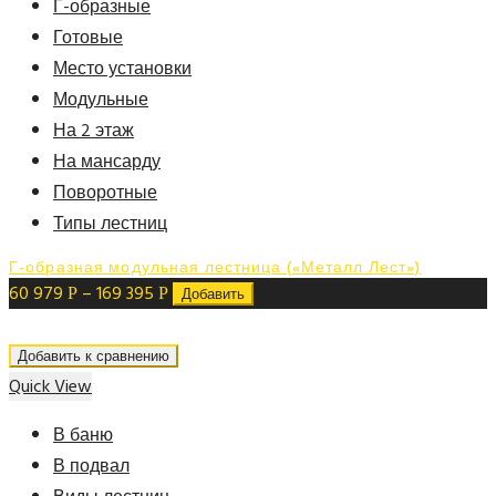
Г-образные
Готовые
Место установки
Модульные
На 2 этаж
На мансарду
Поворотные
Типы лестниц
Г-образная модульная лестница («Металл Лест»)
60 979
–
169 395
Р
Р
Добавить
Добавить к сравнению
Quick View
В баню
В подвал