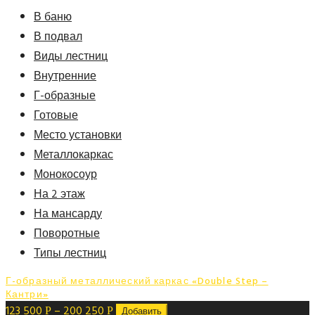
В баню
В подвал
Виды лестниц
Внутренние
Г-образные
Готовые
Место установки
Металлокаркас
Монокосоур
На 2 этаж
На мансарду
Поворотные
Типы лестниц
Г-образный металлический каркас «Double Step –
Кантри»
123 500
–
200 250
Р
Р
Добавить