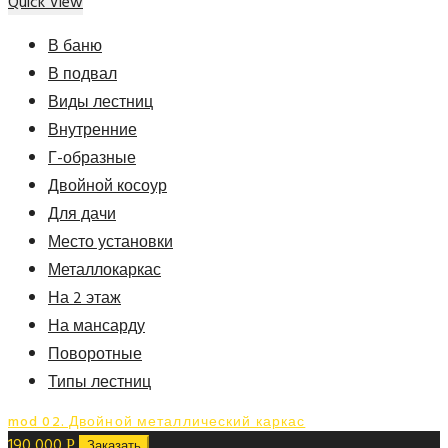
Quick View
В баню
В подвал
Виды лестниц
Внутренние
Г-образные
Двойной косоур
Для дачи
Место установки
Металлокаркас
На 2 этаж
На мансарду
Поворотные
Типы лестниц
mod 02. Двойной металлический каркас
190 000
Р
Заказать