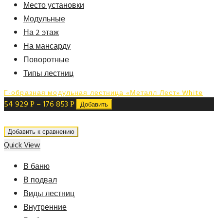
Место установки
Модульные
На 2 этаж
На мансарду
Поворотные
Типы лестниц
Г-образная модульная лестница «Металл Лест» White
54 929
–
176 853
Р
Р
Добавить
Добавить к сравнению
Quick View
В баню
В подвал
Виды лестниц
Внутренние