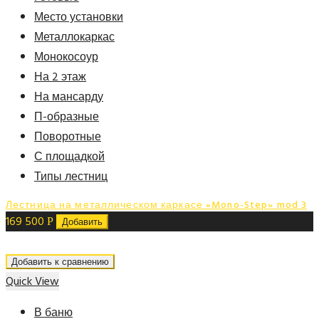
Место установки
Металлокаркас
Монокосоур
На 2 этаж
На мансарду
П-образные
Поворотные
С площадкой
Типы лестниц
Лестница на металлическом каркасе «Mono-Step» mod 3
169 500
Р
Добавить
Добавить к сравнению
Quick View
В баню