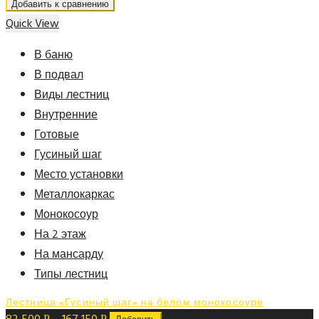
Добавить к сравнению
Quick View
В баню
В подвал
Виды лестниц
Внутренние
Готовые
Гусиный шаг
Место установки
Металлокаркас
Монокосоур
На 2 этаж
На мансарду
Типы лестниц
Лестница «Гусиный шаг» на белом монокосоуре
Р
Р