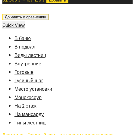
82 500
–
167 150
Добавить
Добавить к сравнению
Quick View
В баню
В подвал
Виды лестниц
Внутренние
Готовые
Гусиный шаг
Место установки
Монокосоур
На 2 этаж
На мансарду
Типы лестниц
Лестница «Гусиный шаг» на черном монокосоуре