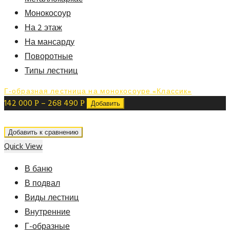
Монокосоур
На 2 этаж
На мансарду
Поворотные
Типы лестниц
Г-образная лестница на монокосоуре «Классик»
142 000
–
268 490
Р
Р
Добавить
Добавить к сравнению
Quick View
В баню
В подвал
Виды лестниц
Внутренние
Г-образные