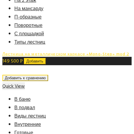
На 2 этаж
На мансарду
П-образные
Поворотные
С площадкой
Типы лестниц
Лестница на металлическом каркасе «Mono-Step» mod 2
149 500
Р
Добавить
Добавить к сравнению
Quick View
В баню
В подвал
Виды лестниц
Внутренние
Готовые