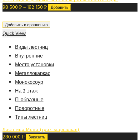
98 500
–
182 150
Р
Р
Добавить
Добавить к сравнению
Quick View
Виды лестниц
Внутренние
Место установки
Металлокаркас
Монокосоур
На 2 этаж
П-образные
Поворотные
Типы лестниц
Лестница Моно (трех-маршевая)
280 000
Р
Заказать