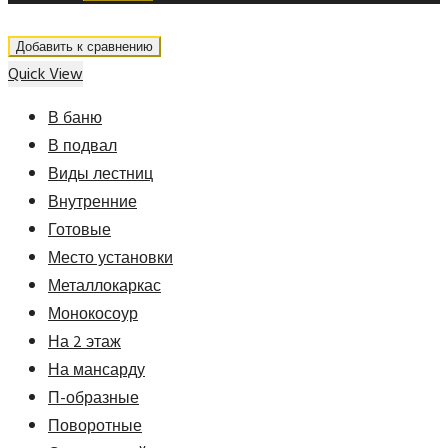
Добавить к сравнению
Quick View
В баню
В подвал
Виды лестниц
Внутренние
Готовые
Место установки
Металлокаркас
Монокосоур
На 2 этаж
На мансарду
П-образные
Поворотные