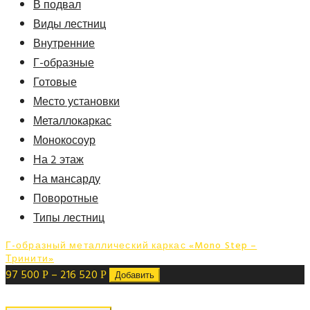
В подвал
Виды лестниц
Внутренние
Г-образные
Готовые
Место установки
Металлокаркас
Монокосоур
На 2 этаж
На мансарду
Поворотные
Типы лестниц
Г-образный металлический каркас «Mono Step –
Тринити»
97 500
–
216 520
Р
Р
Добавить