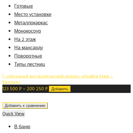
Готовые
Место установки
Металлокаркас
Монокосоур
На 2 этаж
На мансарду
Поворотные
Типы лестниц
Г-образный металлический каркас «Double Step –
Кантри»
123 500
–
200 250
Р
Р
Добавить
Добавить к сравнению
Quick View
В баню