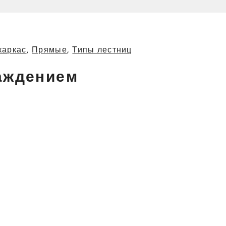
каркас
,
Прямые
,
Типы лестниц
аждением