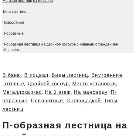
Магазин лестниц из металла
|
Типы лестниц
|
Поворотные
|
П-образные
|
П-образная лестница на двойном косоуре с кованым ограждением
«Классик»
В баню
,
В подвал
,
Виды лестниц
,
Внутренние
,
Готовые
,
Двойной косоур
,
Место установки
,
Металлокаркас
,
На 2 этаж
,
На мансарду
,
П-
образные
,
Поворотные
,
С площадкой
,
Типы
лестниц
П-образная лестница на