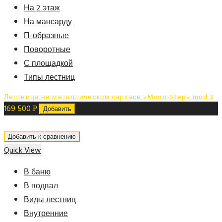
На 2 этаж
На мансарду
П-образные
Поворотные
С площадкой
Типы лестниц
Лестница на металлическом каркасе «Mono-Step» mod 3
169 500
Р
Добавить
Добавить к сравнению
Quick View
В баню
В подвал
Виды лестниц
Внутренние