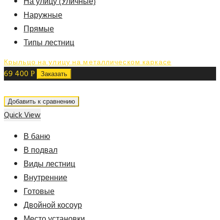
На улицу (Уличные)
Наружные
Прямые
Типы лестниц
Крыльцо на улицу на металлическом каркасе
69 400
Р
Заказать
Добавить к сравнению
Quick View
В баню
В подвал
Виды лестниц
Внутренние
Готовые
Двойной косоур
Место установки