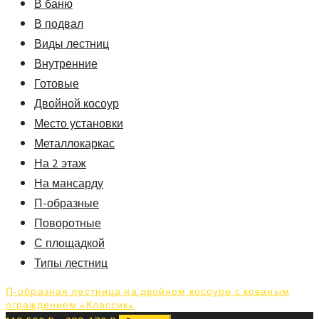
В баню
В подвал
Виды лестниц
Внутренние
Готовые
Двойной косоур
Место установки
Металлокаркас
На 2 этаж
На мансарду
П-образные
Поворотные
С площадкой
Типы лестниц
П-образная лестница на двойном косоуре с кованым
ограждением «Классик»