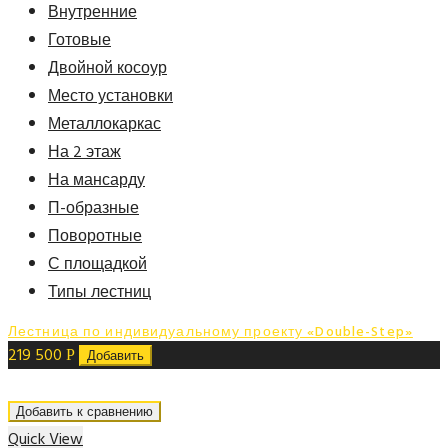
Внутренние
Готовые
Двойной косоур
Место установки
Металлокаркас
На 2 этаж
На мансарду
П-образные
Поворотные
С площадкой
Типы лестниц
Лестница по индивидуальному проекту «Double-Step»
219 500
Р
Добавить
Добавить к сравнению
Quick View