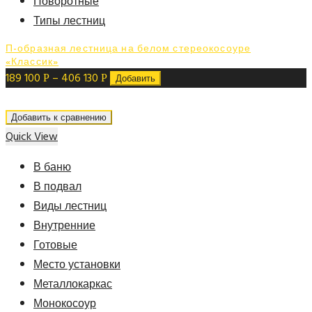
Поворотные
Типы лестниц
П-образная лестница на белом стереокосоуре
«Классик»
189 100
–
406 130
Р
Р
Добавить
Добавить к сравнению
Quick View
В баню
В подвал
Виды лестниц
Внутренние
Готовые
Место установки
Металлокаркас
Монокосоур