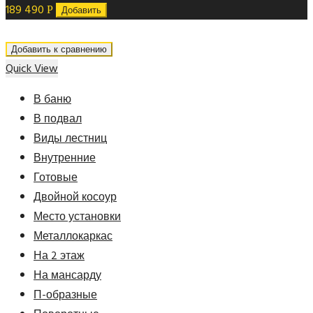
189 490
Р
Добавить
Добавить к сравнению
Quick View
В баню
В подвал
Виды лестниц
Внутренние
Готовые
Двойной косоур
Место установки
Металлокаркас
На 2 этаж
На мансарду
П-образные