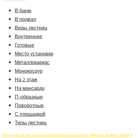
В баню
В подвал
Виды лестниц
Внутренние
Готовые
Место установки
Металлокаркас
Монокосоур
На 2 этаж
На мансарду
П-образные
Поворотные
С площадкой
Типы лестниц
Лестница на металлическом каркасе «Mono-Step» mod 1