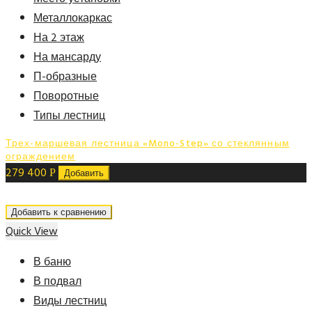
Металлокаркас
На 2 этаж
На мансарду
П-образные
Поворотные
Типы лестниц
Трех-маршевая лестница «Mono-Step» со стеклянным
ограждением
279 400
Р
Добавить
Добавить к сравнению
Quick View
В баню
В подвал
Виды лестниц