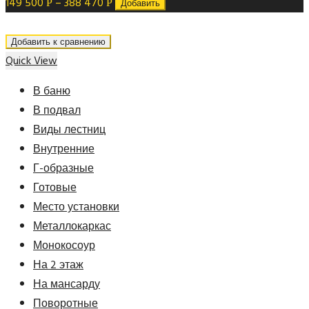
149 500
–
388 470
Р
Р
Добавить
Добавить к сравнению
Quick View
В баню
В подвал
Виды лестниц
Внутренние
Г-образные
Готовые
Место установки
Металлокаркас
Монокосоур
На 2 этаж
На мансарду
Поворотные